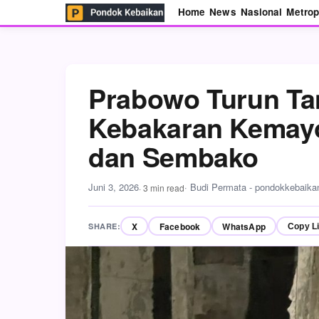
Home
News
Nasional
Metrop
Prabowo Turun Ta
Kebakaran Kemayo
dan Sembako
Juni 3, 2026
· Budi Permata - pondokkebaik
· 3 min read
X
Facebook
WhatsApp
SHARE:
Copy L