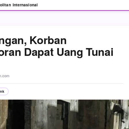
olitan
Internasional
ngan, Korban
ran Dapat Uang Tunai
an.com
ink